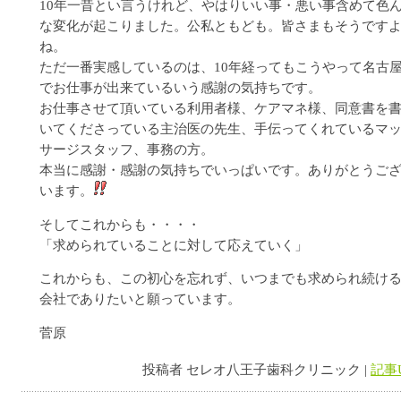
10年一昔とい言うけれど、やはりいい事・悪い事含めて色
な変化が起こりました。公私ともども。皆さまもそうです
ね。
ただ一番実感しているのは、10年経ってもこうやって名古
でお仕事が出来ているいう感謝の気持ちです。
お仕事させて頂いている利用者様、ケアマネ様、同意書を
いてくださっている主治医の先生、手伝ってくれているマ
サージスタッフ、事務の方。
本当に感謝・感謝の気持ちでいっぱいです。ありがとうご
います。
そしてこれからも・・・・
「求められていることに対して応えていく」
これからも、この初心を忘れず、いつまでも求められ続け
会社でありたいと願っています。
菅原
投稿者 セレオ八王子歯科クリニック |
記事