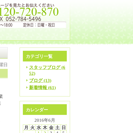
カテゴリ一覧
水曜日
スタッフブログ (6
52)
ブログ (13)
新着情報 (61)
業
端
カレンダー
2016年6月
い
月
火
水
木
金
土
日