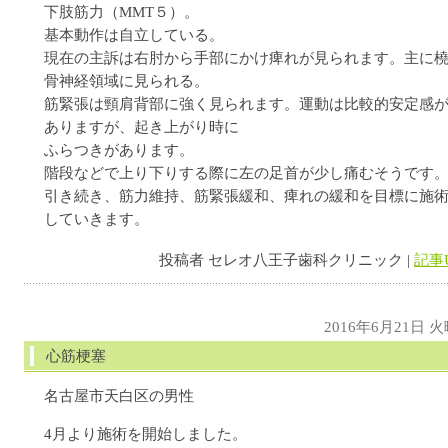
下肢筋力（MMT５）。
基本動作は自立している。
現在の主訴は右肘から手部にかけ痺れが見られます。主に
骨神経領域に見られる。
筋緊張は頸肩背部に強く見られます。運動は比較的安定感
ありますが、起き上がり時に
ふらつきがあります。
階段などで上り下りする際に左の足首が少し痛むそうです
引き続き、筋力維持、筋緊張緩和、痺れの緩和を目標に施
していきます。
投稿者 セレオ八王子歯科クリニック |
記事
2016年6月21日 
心筋梗塞
名古屋市天白区の男性
4月より施術を開始しました。