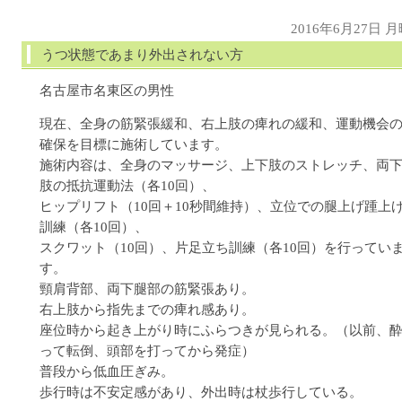
2016年6月27日 
うつ状態であまり外出されない方
名古屋市名東区の男性
現在、全身の筋緊張緩和、右上肢の痺れの緩和、運動機会
確保を目標に施術しています。
施術内容は、全身のマッサージ、上下肢のストレッチ、両
肢の抵抗運動法（各10回）、
ヒップリフト（10回＋10秒間維持）、立位での腿上げ踵上
訓練（各10回）、
スクワット（10回）、片足立ち訓練（各10回）を行ってい
す。
頸肩背部、両下腿部の筋緊張あり。
右上肢から指先までの痺れ感あり。
座位時から起き上がり時にふらつきが見られる。（以前、
って転倒、頭部を打ってから発症）
普段から低血圧ぎみ。
歩行時は不安定感があり、外出時は杖歩行している。