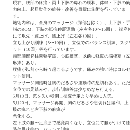
現在、腰部の疼痛・両上下肢の痺れの緩和、体幹・下肢の
力向上、起居動作の維持・改善を目標に施術を行っていま
す。
施術内容は、全身のマッサージ（頚部は除く）、上下肢・
指のROM、下肢の抵抗伸展運動（左右各10〜15回）、端座
にて爪先・踵上げ、膝上げ（左右各10回）、
立ち上がり訓練（5〜10回）、立位でのバランス訓練、スク
ット（10回）等を行っています。
頚部腰部脊柱間狭窄症、心筋梗塞、以前に軽度の脳梗塞（
麻痺）あり。
腰痛が以前から時々起こるようです。痛みの強い時はコル
ット使用。
マッサージ開始時は胸のだるさや運動時の息切れあり。た
立位での足踏みや、歩行訓練等は少なめなら行える。
5月10日、気を失い転倒し検査予定より早めに入院。
5月20日、マッサージ再開、胸のだるさや息切れは緩和。上
肢の痺れと左下肢の麻痺が
悪化する。
左下肢の腰〜足底まで感覚鈍くなり、立位にて腰が引けて
過伸展状態や、バランス訓練