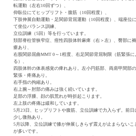
転運動（左右10回ずつ）、
仰臥位にてヒップリフト・腹筋（10回程度）、
下肢伸展自動運動・足関節背屈運動（10回程度）、端座位
て坐位バランス訓練、
立位訓練（5回）等を行っています。
頚部脊柱管狭窄症、痙性四肢体幹麻痺（右＞左）、臀部に
瘡あり、
右股関節屈曲MMT 0～1程度、右足関節背屈制限（筋緊張に
る）、
四肢体幹の体表感覚の痺れあり。左小円筋部、両肩甲間部
緊張・疼痛あり。
右手指の拘縮あり。
右上腕～肘部の痛みは強く続いています。
足部の浮腫、顔の肌荒れが時折起こります。
左上肢の疼痛は緩和しています。
5月23日、ヒップリフトや腹筋、立位訓練で力入らず。前日
少し微熱あり。
5月以降、立位訓練で膝が伸展しきらず震えが止まらないこ
が多いです。