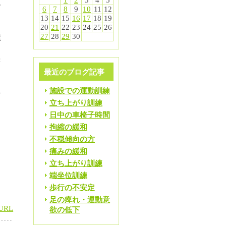
1
2
3
4
5
ん
6
7
8
9
10
11
12
よ
13
14
15
16
17
18
19
20
21
22
23
24
25
26
27
28
29
30
屋
書
最近のブログ記事
ッ
施設での運動訓練
ざ
立ち上がり訓練
日中の車椅子時間
拘縮の緩和
不穏傾向の方
痛みの緩和
る
立ち上がり訓練
端坐位訓練
歩行の不安定
足の痺れ・運動意
URL
欲の低下