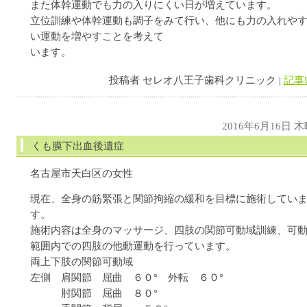
また体幹運動でも力の入りにくい日が増えています。
立位訓練や体幹運動も調子をみて行い、他にも力の入れや
い運動を増やすことを考えて
います。
投稿者 セレオ八王子歯科クリニック |
記事
2016年6月16日 
くも膜下出血後遺症
名古屋市天白区の女性
現在、全身の筋緊張と関節拘縮の緩和を目標に施術してい
す。
施術内容は全身のマッサージ、四肢の関節可動域訓練、可
範囲内での四肢の他動運動を行っています。
両上下肢の関節可動域
左側 肩関節 屈曲 ６０° 外転 ６０°
肘関節 屈曲 ８０°