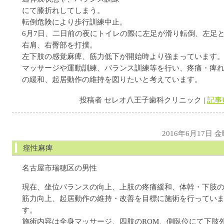
にて膝折れしてしまう。
転倒危険により歩行訓練中止。
6月7日、二日前の夜にトイレの際に左足が滑り転倒、左足
右肩、右臀部を打撲。
左下肢の感覚麻痺、筋力低下が開始時より強まっています
マッサージや運動訓練、バランス訓練等を行い、疼痛・痺
の緩和、起居動作の維持を図りたいと考えています。
投稿者 セレオ八王子歯科クリニック |
記事
2016年6月17日 
痙性麻痺
名古屋市瑞穂区の男性
現在、坐位バランスの向上、上肢の疼痛緩和、体幹・下肢
筋力向上、起居動作の維持・改善を目標に施術を行ってい
す。
施術内容は全身マッサージ、四肢のROM、側臥位にて下肢