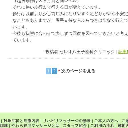
（起居動作は３ヶ月前と同レベル）
それに伴い歩行まで行える日が増えています。
歩行は以前より少し前屈みになりやすく足どりがやや不安
なこともありますが、両手支持ならふらつきは少なく行え
います。
今後も状態に合わせて少しずつ回復を図っていきたいと考
ています。
投稿者 セレオ八王子歯科クリニック |
記事
1
2
次のページを見る
|
対象症状と治療内容
|
リハビリマッサージの効果
|
ご本人の方へ
|
ご
訓練
|
やわら在宅マッサージとは
|
スタッフ紹介
|
ご利用の流れ
|
施術