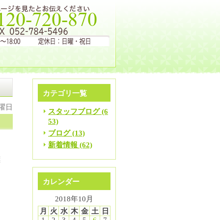
カテゴリ一覧
火曜日
スタッフブログ (6
53)
ブログ (13)
新着情報 (62)
標
カレンダー
レ
2018年10月
月
火
水
木
金
土
日