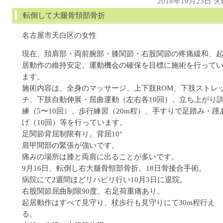
2018年10月23日 
転倒して大腿骨頚部骨折
名古屋市天白区の女性
現在、頚肩部・両前腕部・膝関節・右股関節の疼痛緩和、
居動作の維持安定、運動機会の確保を目標に施術を行って
ます。
施術内容は、全身のマッサージ、上下肢ROM、下肢ストレ
チ、下肢自動伸展・屈曲運動（左右各10回）、立ち上がり
練（5〜10回）、歩行練習（20m程）、手すりで足踏み・踵
げ（10回）等を行っています。
足関節背屈制限有り。背屈10°
肩甲間部の緊張が強いです。
痛みの場所は膝と両肩に出ることが多いです。
9月16日、転倒し右大腿骨頸部骨折。18日骨接合手術。
病院にて2週間ほどリハビリ行い10月3日に退院。
右股関節屈曲制限90度、右足荷重痛あり。
起居動作はすべて見守り、杖歩行も見守りにて30m程行え
る。