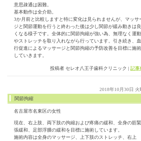
意思疎通は困難。
基本動作は全介助。
3か月前と比較しますと特に変化は見られませんが、マッサ
ジと関節運動を行うと終わった後は少し関節が緩み動きは
くなる様子です。全体的に関節拘縮が強い為、無理なく運
やストレッチを取り入れながら行っています。引き続き、
行促進によるマッサージと関節拘縮の予防改善を目標に施
していきます。
投稿者 セレオ八王子歯科クリニック |
記事
2018年10月30日 
関節拘縮
名古屋市名東区の女性
現在、右上肢、両下肢の拘縮および疼痛の緩和、全身の筋
張緩和、足部浮腫の緩和を目標に施術しています。
施術内容は全身のマッサージ、上下肢のストレッチ、右上