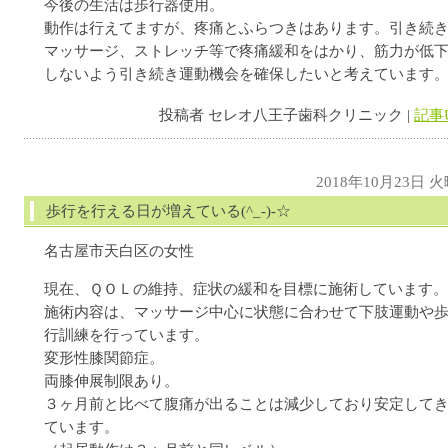
今後の生活は歩行器使用。
動作は行えてますが、疼痛とふらつきはあります。引き続
マッサージ、ストレッチ等で疼痛緩和をはかり、筋力が低
しないよう引き続き運動機会を確保したいと考えています
投稿者 セレオ八王子歯科クリニック |
記事
2018年10月23日 
歩行を行える日が増えている(^_-)-☆
名古屋市天白区の女性
現在、ＱＯＬの維持、症状の緩和を目標に施術しています。
施術内容は、マッサージ中心に状態に合わせて下肢運動や
行訓練を行っています。
変形性膝関節症。
両膝伸展制限あり。
３ヶ月前と比べて腹痛が出ることは減少しており安定して
ています。