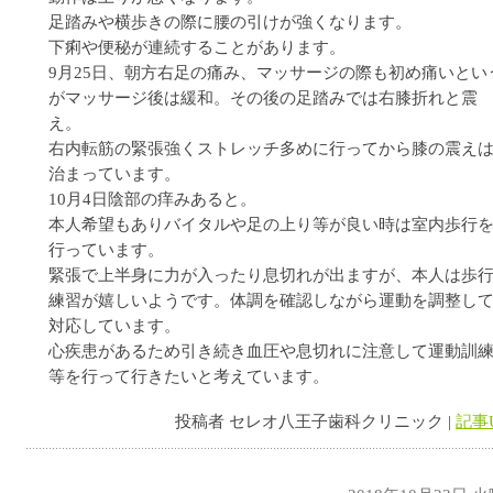
足踏みや横歩きの際に腰の引けが強くなります。
下痢や便秘が連続することがあります。
9月25日、朝方右足の痛み、マッサージの際も初め痛いとい
がマッサージ後は緩和。その後の足踏みでは右膝折れと震
え。
右内転筋の緊張強くストレッチ多めに行ってから膝の震え
治まっています。
10月4日陰部の痒みあると。
本人希望もありバイタルや足の上り等が良い時は室内歩行
行っています。
緊張で上半身に力が入ったり息切れが出ますが、本人は歩
練習が嬉しいようです。体調を確認しながら運動を調整し
対応しています。
心疾患があるため引き続き血圧や息切れに注意して運動訓
等を行って行きたいと考えています。
投稿者 セレオ八王子歯科クリニック |
記事