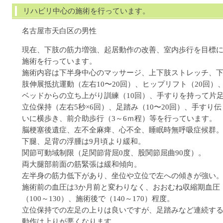
リハビリ中心の施術を行っています。
名古屋市天白区の男性
現在、下肢の筋力増強、起居動作の改善、室内歩行を目標
施術を行っています。
施術内容は下半身中心のマッサージ、上下肢ストレッチ、
肢伸展抵抗運動（左右10〜20回）、ヒップリフト（20回）
ベッドからの立ち上がり訓練（10回）、手すりを持って片
立位保持（左右5秒×6回）、足踏み（10〜20回）、手すり伝
いに横歩き、前介助歩行（3～6ｍ程）等を行っています。
脳梗塞後遺症、左不全麻痺、心不全、睡眠時無呼吸症候群
下腿、足背の浮腫は9月頃より緩和。
関節可動域制限（足関節背屈0度、股関節屈曲90度）。
両大腿部前面の筋緊張は緩和傾向。
左半身の筋力低下があり、坐位や立位で左への傾きが強い
施術前の血圧は3か月前と変わりなく、おおむね収縮期血圧
（100～130）、施術後で（140～170）程度。
立位保持での左足の上りは良いですが、足踏みなど連続す
動作は上りが悪くなります。