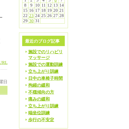
1
2
3
4
5
6
7
8
9
10
11
12
13
14
15
16
17
18
19
20
21
22
23
24
25
26
27
28
ー
29
30
31
良
動
血
最近のブログ記事
術
施設でのリハビリ
マッサージ
URL
施設での運動訓練
立ち上がり訓練
日中の車椅子時間
火曜日
拘縮の緩和
不穏傾向の方
痛みの緩和
立ち上がり訓練
緊
端坐位訓練
歩行の不安定