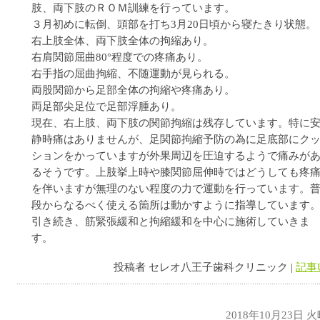
肢、両下肢のＲＯＭ訓練を行っています。
３月初めに転倒、頭部を打ち3月20日頃から寝たきり状態。
右上肢全体、両下肢全体の拘縮あり。
右肩関節屈曲80°程度での疼痛あり。
右手指の屈曲拘縮、不随運動が見られる。
両股関節から足部全体の拘縮や疼痛あり。
両足部尖足位で足部浮腫あり。
現在、右上肢、両下肢の関節拘縮は残存しています。特に
静時痛はありませんが、足関節拘縮予防の為に足底部にク
ションをかっていますが外果周辺を圧迫するようで痛みが
るそうです。上肢挙上時や膝関節屈伸時ではどうしても疼
を伴いますが無理のない程度の力で運動を行っています。
段からなるべく使える箇所は動かすように指導しています
引き続き、筋緊張緩和と拘縮緩和を中心に施術していきま
す。
投稿者 セレオ八王子歯科クリニック |
記事
2018年10月23日 