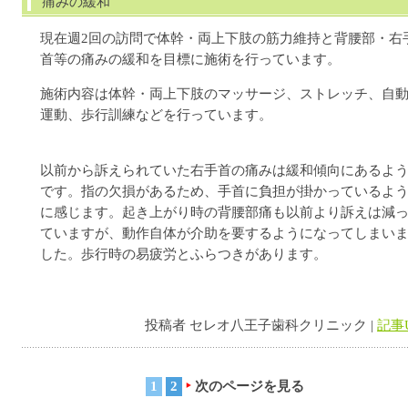
痛みの緩和
現在週2回の訪問で体幹・両上下肢の筋力維持と背腰部・右
首等の痛みの緩和を目標に施術を行っています。
施術内容は体幹・両上下肢のマッサージ、ストレッチ、自
運動、歩行訓練などを行っています。
以前から訴えられていた右手首の痛みは緩和傾向にあるよ
です。指の欠損があるため、手首に負担が掛かっているよ
に感じます。起き上がり時の背腰部痛も以前より訴えは減
ていますが、動作自体が介助を要するようになってしまい
した。歩行時の易疲労とふらつきがあります。
投稿者 セレオ八王子歯科クリニック |
記事
1
2
次のページを見る