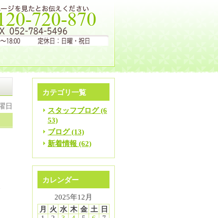
カテゴリ一覧
水曜日
スタッフブログ (6
53)
ブログ (13)
新着情報 (62)
練
カレンダー
い
2025年12月
ま
月
火
水
木
金
土
日