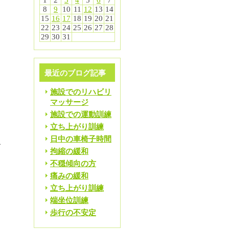
1
2
3
4
5
6
7
8
9
10
11
12
13
14
15
16
17
18
19
20
21
22
23
24
25
26
27
28
29
30
31
る
最近のブログ記事
こ
施設でのリハビリ
マッサージ
施設での運動訓練
立ち上がり訓練
日中の車椅子時間
で
拘縮の緩和
不穏傾向の方
痛みの緩和
立ち上がり訓練
端坐位訓練
歩行の不安定