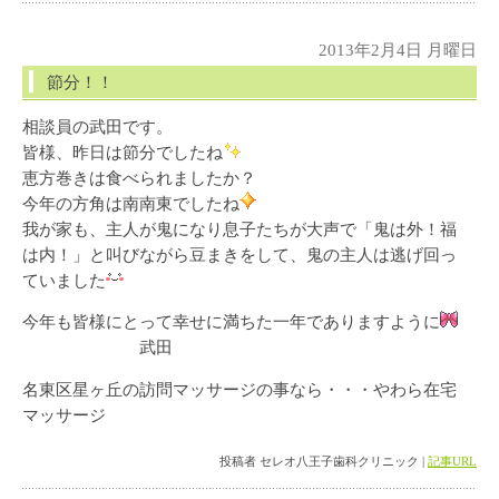
2013年2月4日 月曜日
節分！！
相談員の武田です。
皆様、昨日は節分でしたね
恵方巻きは食べられましたか？
今年の方角は南南東でしたね
我が家も、主人が鬼になり息子たちが大声で「鬼は外！福
は内！」と叫びながら豆まきをして、鬼の主人は逃げ回っ
ていました
今年も皆様にとって幸せに満ちた一年でありますように
武田
名東区星ヶ丘の訪問マッサージの事なら・・・やわら在宅
マッサージ
投稿者 セレオ八王子歯科クリニック |
記事URL