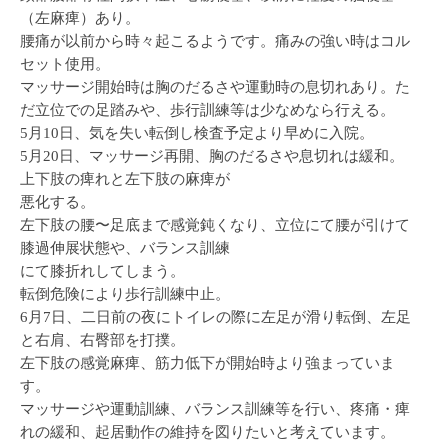
（左麻痺）あり。
腰痛が以前から時々起こるようです。痛みの強い時はコル
セット使用。
マッサージ開始時は胸のだるさや運動時の息切れあり。た
だ立位での足踏みや、歩行訓練等は少なめなら行える。
5月10日、気を失い転倒し検査予定より早めに入院。
5月20日、マッサージ再開、胸のだるさや息切れは緩和。
上下肢の痺れと左下肢の麻痺が
悪化する。
左下肢の腰〜足底まで感覚鈍くなり、立位にて腰が引けて
膝過伸展状態や、バランス訓練
にて膝折れしてしまう。
転倒危険により歩行訓練中止。
6月7日、二日前の夜にトイレの際に左足が滑り転倒、左足
と右肩、右臀部を打撲。
左下肢の感覚麻痺、筋力低下が開始時より強まっていま
す。
マッサージや運動訓練、バランス訓練等を行い、疼痛・痺
れの緩和、起居動作の維持を図りたいと考えています。