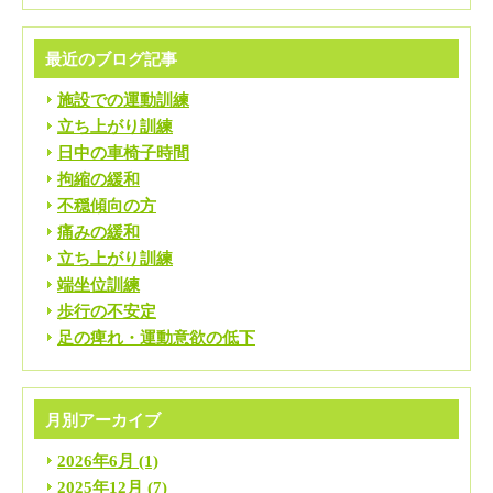
最近のブログ記事
施設での運動訓練
立ち上がり訓練
日中の車椅子時間
拘縮の緩和
不穏傾向の方
痛みの緩和
立ち上がり訓練
端坐位訓練
歩行の不安定
足の痺れ・運動意欲の低下
月別アーカイブ
2026年6月
(1)
2025年12月
(7)