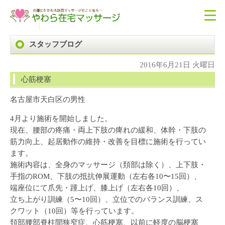
スタッフブログ
2016年6月21日 火曜日
心筋梗塞
名古屋市天白区の男性
4月より施術を開始しました。
現在、腰部の疼痛・両上下肢の痺れの緩和、体幹・下肢の
筋力向上、起居動作の維持・改善を目標に施術を行ってい
ます。
施術内容は、全身のマッサージ（頚部は除く）、上下肢・
手指のROM、下肢の抵抗伸展運動（左右各10〜15回）、
端座位にて爪先・踵上げ、膝上げ（左右各10回）、
立ち上がり訓練（5〜10回）、立位でのバランス訓練、ス
クワット（10回）等を行っています。
頚部腰部脊柱間狭窄症、心筋梗塞、以前に軽度の脳梗塞