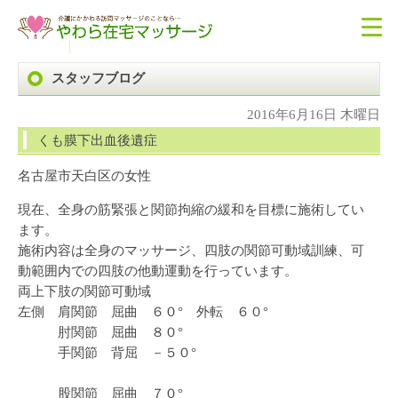
スタッフブログ
2016年6月16日 木曜日
くも膜下出血後遺症
名古屋市天白区の女性
現在、全身の筋緊張と関節拘縮の緩和を目標に施術してい
ます。
施術内容は全身のマッサージ、四肢の関節可動域訓練、可
動範囲内での四肢の他動運動を行っています。
両上下肢の関節可動域
左側 肩関節 屈曲 ６０° 外転 ６０°
肘関節 屈曲 ８０°
手関節 背屈 －５０°
股関節 屈曲 ７０°