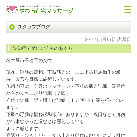
スタッフブログ
2016年3月15日 火曜日
認知症で足にむくみのある方
名古屋市千種区の女性
現在、浮腫の緩和、下肢筋力の向上による起居動作の維
持・改善を目標に施術しています。
施術内容は、全身のマッサージ・下肢の筋力訓練、端座位
からの立ち上がり訓練（７回）、
立位での踵上げ・腿上げ訓練（１０回×２）等を行ってい
ます。
下肢の浮腫は概ね緩和傾向にありますが、祝日などで施術
が出来なかった週などは悪化している
ように感じます。
寝返り・起き上がり・立ち上がり動作は声かけにより柵に