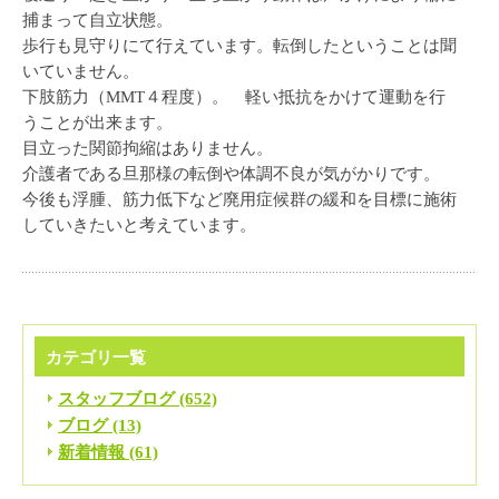
捕まって自立状態。
歩行も見守りにて行えています。転倒したということは聞
いていません。
下肢筋力（MMT４程度）。 軽い抵抗をかけて運動を行
うことが出来ます。
目立った関節拘縮はありません。
介護者である旦那様の転倒や体調不良が気がかりです。
今後も浮腫、筋力低下など廃用症候群の緩和を目標に施術
していきたいと考えています。
カテゴリ一覧
スタッフブログ (652)
ブログ (13)
新着情報 (61)