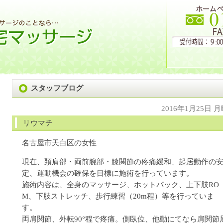
スタッフブログ
2016年1月25日 
リウマチ
名古屋市天白区の女性
現在、頚肩部・両前腕部・膝関節の疼痛緩和、起居動作の
定、運動機会の確保を目標に施術を行っています。
施術内容は、全身のマッサージ、ホットパック、上下肢RO
M、下肢ストレッチ、歩行練習（20m程）等を行っていま
す。
両肩関節、外転90°程で疼痛。側臥位、他動にてなら肩関節