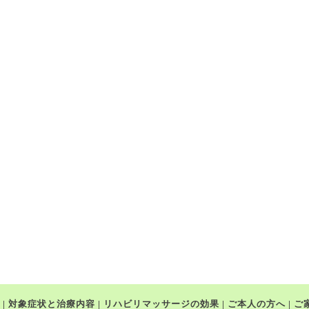
|
対象症状と治療内容
|
リハビリマッサージの効果
|
ご本人の方へ
|
ご