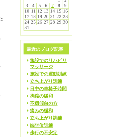
1
2
3
4
5
6
7
8
9
10
11
12
13
14
15
16
17
18
19
20
21
22
23
た
24
25
26
27
28
29
30
31
増
最近のブログ記事
ト
施設でのリハビリ
マッサージ
前
施設での運動訓練
立ち上がり訓練
は
日中の車椅子時間
で
拘縮の緩和
不穏傾向の方
痛みの緩和
立ち上がり訓練
端坐位訓練
歩行の不安定