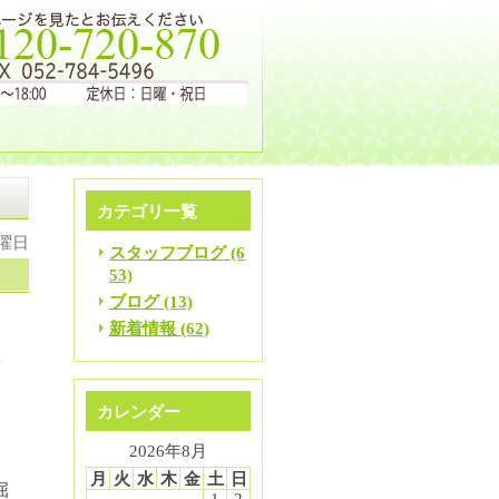
カテゴリ一覧
月曜日
スタッフブログ (6
53)
ブログ (13)
新着情報 (62)
安
カレンダー
2026年8月
月
火
水
木
金
土
日
屈