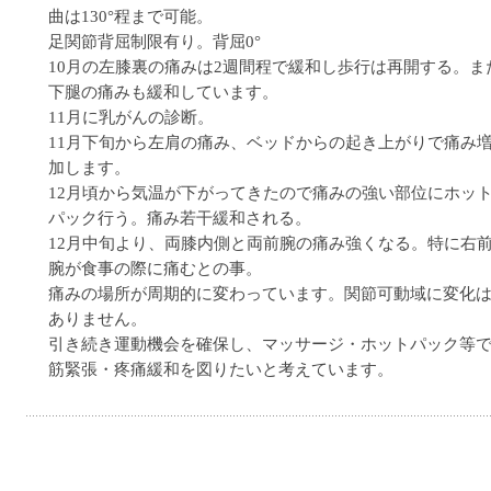
曲は130°程まで可能。
足関節背屈制限有り。背屈0°
10月の左膝裏の痛みは2週間程で緩和し歩行は再開する。ま
下腿の痛みも緩和しています。
11月に乳がんの診断。
11月下旬から左肩の痛み、ベッドからの起き上がりで痛み
加します。
12月頃から気温が下がってきたので痛みの強い部位にホッ
パック行う。痛み若干緩和される。
12月中旬より、両膝内側と両前腕の痛み強くなる。特に右
腕が食事の際に痛むとの事。
痛みの場所が周期的に変わっています。関節可動域に変化
ありません。
引き続き運動機会を確保し、マッサージ・ホットパック等
筋緊張・疼痛緩和を図りたいと考えています。