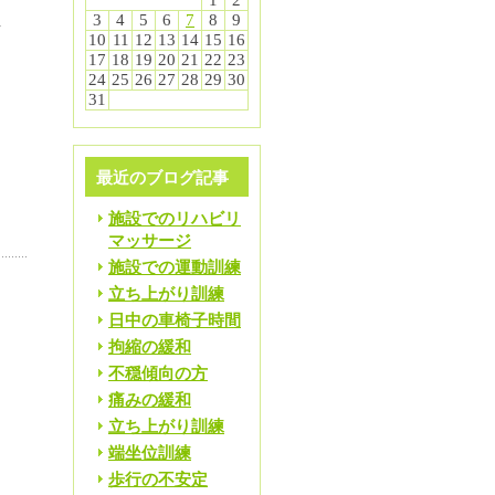
1
2
3
4
5
6
7
8
9
手
10
11
12
13
14
15
16
た
17
18
19
20
21
22
23
24
25
26
27
28
29
30
31
最近のブログ記事
施設でのリハビリ
マッサージ
施設での運動訓練
立ち上がり訓練
日中の車椅子時間
拘縮の緩和
不穏傾向の方
痛みの緩和
立ち上がり訓練
端坐位訓練
歩行の不安定