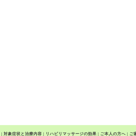
|
対象症状と治療内容
|
リハビリマッサージの効果
|
ご本人の方へ
|
ご