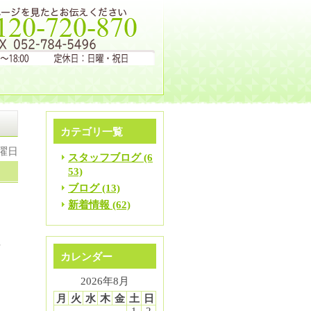
カテゴリ一覧
土曜日
スタッフブログ (6
53)
ブログ (13)
新着情報 (62)
対
カレンダー
2026年8月
定
月
火
水
木
金
土
日