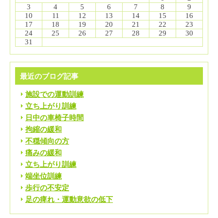
3
4
5
6
7
8
9
10
11
12
13
14
15
16
17
18
19
20
21
22
23
24
25
26
27
28
29
30
31
最近のブログ記事
施設での運動訓練
立ち上がり訓練
日中の車椅子時間
拘縮の緩和
不穏傾向の方
痛みの緩和
立ち上がり訓練
端坐位訓練
歩行の不安定
足の痺れ・運動意欲の低下