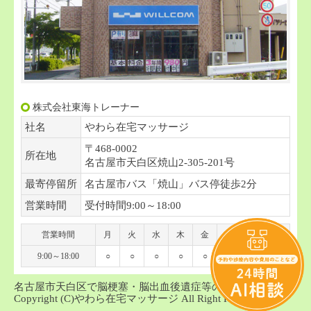
株式会社東海トレーナー
社名
やわら在宅マッサージ
〒468-0002
所在地
名古屋市天白区焼山2-305-201号
最寄停留所
名古屋市バス「焼山」バス停徒歩2分
営業時間
受付時間9:00～18:00
営業時間
月
火
水
木
金
土
日
祝
9:00～18:00
○
○
○
○
○
○
-
-
名古屋市天白区で脳梗塞・脳出血後遺症等の訪問マッサージ
Copyright (C)やわら在宅マッサージ All Right Reserved.