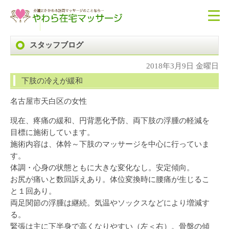
スタッフブログ
2018年3月9日 金曜日
下肢の冷えが緩和
名古屋市天白区の女性
現在、疼痛の緩和、円背悪化予防、両下肢の浮腫の軽減を
目標に施術しています。
施術内容は、体幹～下肢のマッサージを中心に行っていま
す。
体調・心身の状態ともに大きな変化なし。安定傾向。
お尻が痛いと数回訴えあり。体位変換時に腰痛が生じるこ
と１回あり。
両足関節の浮腫は継続。気温やソックスなどにより増減す
る。
緊張は主に下半身で高くなりやすい（左＜右）。骨盤の傾