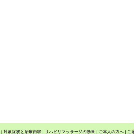
|
対象症状と治療内容
|
リハビリマッサージの効果
|
ご本人の方へ
|
ご