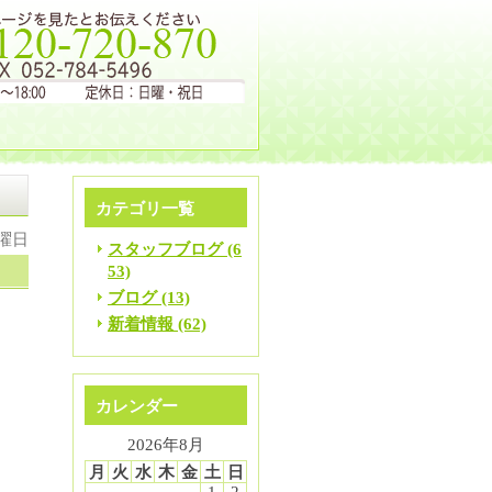
カテゴリ一覧
木曜日
スタッフブログ (6
53)
ブログ (13)
新着情報 (62)
て
カレンダー
ヒ
2026年8月
ま
月
火
水
木
金
土
日