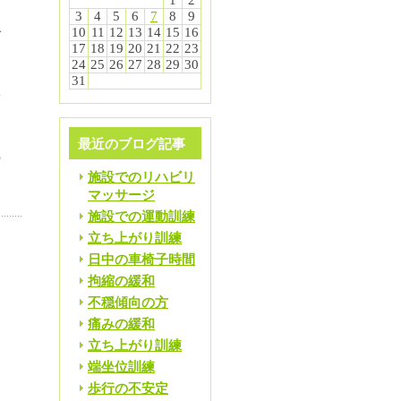
1
2
3
4
5
6
7
8
9
10
11
12
13
14
15
16
ご
17
18
19
20
21
22
23
24
25
26
27
28
29
30
た
31
子
。
最近のブログ記事
の
施設でのリハビリ
。
マッサージ
施設での運動訓練
立ち上がり訓練
日中の車椅子時間
拘縮の緩和
不穏傾向の方
痛みの緩和
立ち上がり訓練
端坐位訓練
歩行の不安定