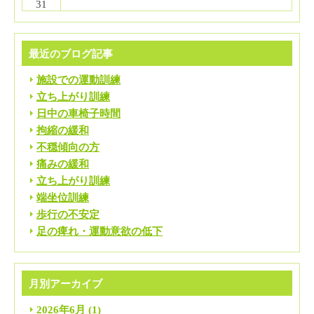
31
最近のブログ記事
施設での運動訓練
立ち上がり訓練
日中の車椅子時間
拘縮の緩和
不穏傾向の方
痛みの緩和
立ち上がり訓練
端坐位訓練
歩行の不安定
足の痺れ・運動意欲の低下
月別アーカイブ
2026年6月
(1)