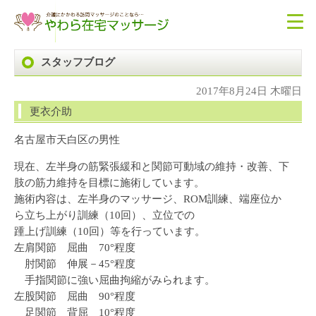
スタッフブログ
2017年8月24日 木曜日
更衣介助
名古屋市天白区の男性
現在、左半身の筋緊張緩和と関節可動域の維持・改善、下
肢の筋力維持を目標に施術しています。
施術内容は、左半身のマッサージ、ROM訓練、端座位か
ら立ち上がり訓練（10回）、立位での
踵上げ訓練（10回）等を行っています。
左肩関節 屈曲 70°程度
肘関節 伸展－45°程度
手指関節に強い屈曲拘縮がみられます。
左股関節 屈曲 90°程度
足関節 背屈 10°程度