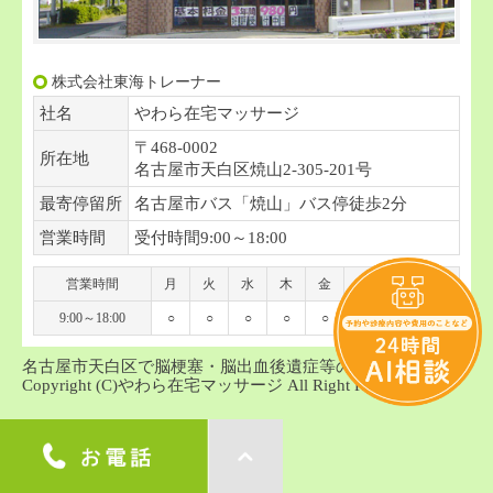
株式会社東海トレーナー
社名
やわら在宅マッサージ
〒468-0002
所在地
名古屋市天白区焼山2-305-201号
最寄停留所
名古屋市バス「焼山」バス停徒歩2分
営業時間
受付時間9:00～18:00
営業時間
月
火
水
木
金
土
日
祝
9:00～18:00
○
○
○
○
○
○
-
-
名古屋市天白区で脳梗塞・脳出血後遺症等の訪問マッサージ
Copyright (C)やわら在宅マッサージ All Right Reserved.