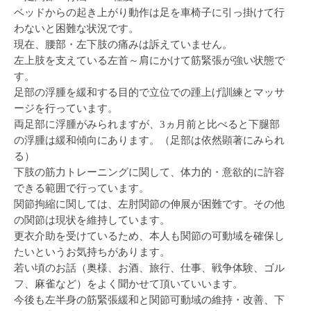
ベッドからの起き上がり動作は足を車椅子に引っ掛けて行
わないと困難な状況です。
現在、腰部・左下肢の痛みは訴えていません。
左上肢を支えている左首～肩にかけて筋緊張が強い状態で
す。
足部の浮腫を緩和する目的で立位での踵上げ訓練とマッサ
ージを行っています。
両足部に浮腫がみられますが、3ヵ月前と比べると下腿部
の浮腫は緩和傾向にあります。（足部は依然顕著にみられ
る）
下肢の筋力トレーニングに関して、体力的・意欲的に許容
できる範囲で行っています。
関節拘縮に関しては、左肘関節の伸展が困難です。その他
の関節は現状を維持しています。
更衣介助を受けているため、本人も関節の可動域を確保し
たいというお気持ちがあります。
若い頃のお話（奥様、お酒、旅行、仕事、戦争体験、ゴル
フ、麻雀など）をよく聞かせて頂いていいます。
今後も左半身の筋緊張緩和と関節可動域の維持・改善、下