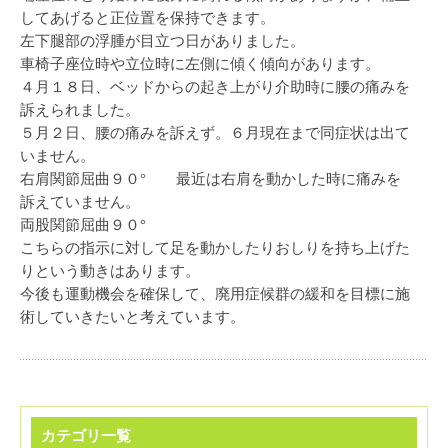
してあげると正位置を保持できます。
左下腿部の浮腫が目立つ日がありました。
車椅子座位時や立位時に左側に傾く傾向があります。
４月１８日、ベッドからの起き上がり介助時に腰の痛みを
訴えられました。
５月２日、腰の痛みを訴えず。６月現在まで同症状は出て
いません。
右肩関節屈曲９０° 最近は右肩を動かした時に痛みを
訴えていません。
両股関節屈曲９０°
こちらの指示に対して足を動かしたりおしりを持ち上げた
りという動きはあります。
今後も運動機会を確保して、廃用症候群の緩和を目標に施
術していきたいと考えています。
カテゴリ一覧