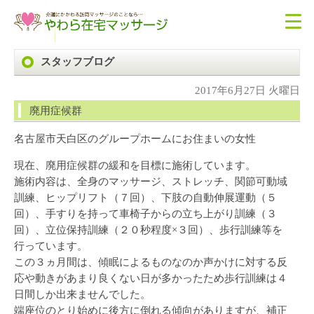
スタッフブログ
2017年6月27日 火曜日
廃用症候群
名古屋市天白区のグループホームにお住まいの女性
現在、廃用症候群の緩和を目標に施術しています。
施術内容は、全身のマッサージ、ストレッチ、関節可動域
訓練、ヒップリフト（７回）、下肢の自動伸展運動（５
回）、手すりを持って車椅子からの立ち上がり訓練（３
回）、立位保持訓練（２０秒程度×３回）、歩行訓練等を
行っています。
この３ヵ月間は、傾眠によるものなのか声かけに対する反
応や動きがあまり良くない日が多かったため歩行訓練は４
日間しか出来ませんでした。
端座位のとり始めに後方に倒れる傾向がありますが、補正