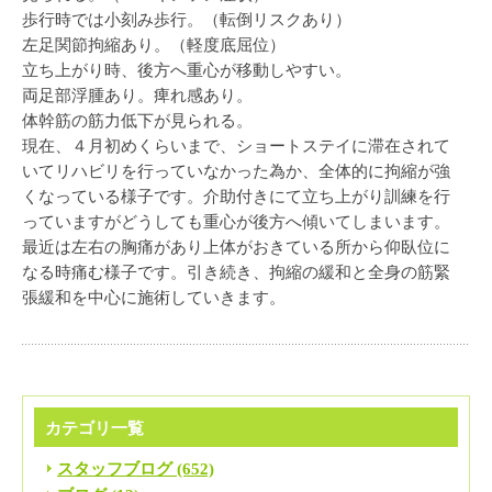
歩行時では小刻み歩行。（転倒リスクあり）
左足関節拘縮あり。（軽度底屈位）
立ち上がり時、後方へ重心が移動しやすい。
両足部浮腫あり。痺れ感あり。
体幹筋の筋力低下が見られる。
現在、４月初めくらいまで、ショートステイに滞在されて
いてリハビリを行っていなかった為か、全体的に拘縮が強
くなっている様子です。介助付きにて立ち上がり訓練を行
っていますがどうしても重心が後方へ傾いてしまいます。
最近は左右の胸痛があり上体がおきている所から仰臥位に
なる時痛む様子です。引き続き、拘縮の緩和と全身の筋緊
張緩和を中心に施術していきます。
カテゴリ一覧
スタッフブログ (652)