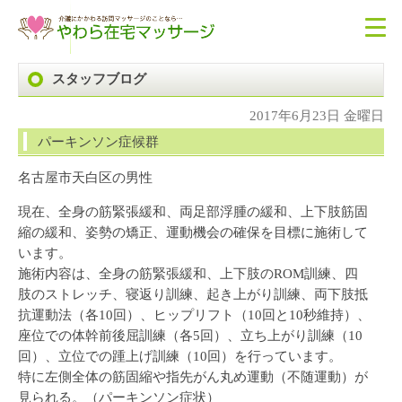
スタッフブログ
2017年6月23日 金曜日
パーキンソン症候群
名古屋市天白区の男性
現在、全身の筋緊張緩和、両足部浮腫の緩和、上下肢筋固
縮の緩和、姿勢の矯正、運動機会の確保を目標に施術して
います。
施術内容は、全身の筋緊張緩和、上下肢のROM訓練、四
肢のストレッチ、寝返り訓練、起き上がり訓練、両下肢抵
抗運動法（各10回）、ヒップリフト（10回と10秒維持）、
座位での体幹前後屈訓練（各5回）、立ち上がり訓練（10
回）、立位での踵上げ訓練（10回）を行っています。
特に左側全体の筋固縮や指先がん丸め運動（不随運動）が
見られる。（パーキンソン症状）