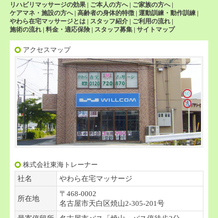
リハビリマッサージの効果
|
ご本人の方へ
|
ご家族の方へ
|
ケアマネ・施設の方へ
|
高齢者の身体的特徴
|
運動訓練・動作訓練
|
やわら在宅マッサージとは
|
スタッフ紹介
|
ご利用の流れ
|
施術の流れ
|
料金・適応保険
|
スタッフ募集
|
サイトマップ
アクセスマップ
株式会社東海トレーナー
社名
やわら在宅マッサージ
〒468-0002
所在地
名古屋市天白区焼山2-305-201号