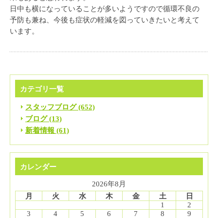
日中も横になっていることが多いようですので循環不良の
予防も兼ね、今後も症状の軽減を図っていきたいと考えて
います。
カテゴリ一覧
スタッフブログ (652)
ブログ (13)
新着情報 (61)
カレンダー
2026年8月
月
火
水
木
金
土
日
1
2
3
4
5
6
7
8
9