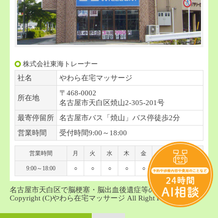
株式会社東海トレーナー
社名
やわら在宅マッサージ
〒468-0002
所在地
名古屋市天白区焼山2-305-201号
最寄停留所
名古屋市バス「焼山」バス停徒歩2分
営業時間
受付時間9:00～18:00
営業時間
月
火
水
木
金
土
日
祝
9:00～18:00
○
○
○
○
○
○
-
-
名古屋市天白区で脳梗塞・脳出血後遺症等の訪問マッサージ
Copyright (C)やわら在宅マッサージ All Right Reserved.