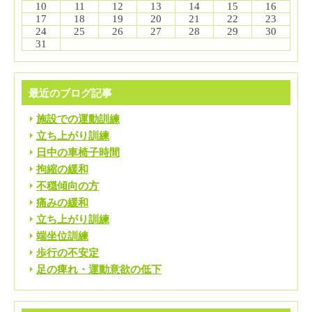
10
11
12
13
14
15
16
17
18
19
20
21
22
23
24
25
26
27
28
29
30
31
最近のブログ記事
施設での運動訓練
立ち上がり訓練
日中の車椅子時間
拘縮の緩和
不穏傾向の方
痛みの緩和
立ち上がり訓練
端坐位訓練
歩行の不安定
足の痺れ・運動意欲の低下