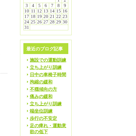
1
2
え
3
4
5
6
7
8
9
10
11
12
13
14
15
16
17
18
19
20
21
22
23
的
24
25
26
27
28
29
30
31
２
最近のブログ記事
い
施設での運動訓練
立ち上がり訓練
日中の車椅子時間
拘縮の緩和
不穏傾向の方
痛みの緩和
立ち上がり訓練
端坐位訓練
歩行の不安定
足の痺れ・運動意
欲の低下