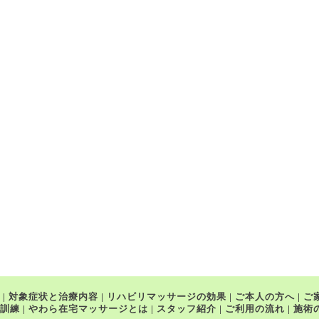
|
対象症状と治療内容
|
リハビリマッサージの効果
|
ご本人の方へ
|
ご
訓練
|
やわら在宅マッサージとは
|
スタッフ紹介
|
ご利用の流れ
|
施術