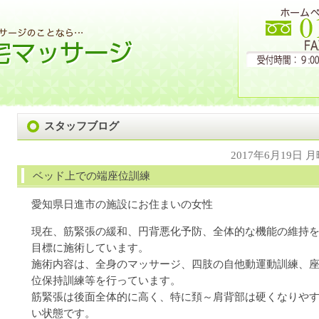
スタッフブログ
2017年6月19日 
ベッド上での端座位訓練
愛知県日進市の施設にお住まいの女性
現在、筋緊張の緩和、円背悪化予防、全体的な機能の維持
目標に施術しています。
施術内容は、全身のマッサージ、四肢の自他動運動訓練、
位保持訓練等を行っています。
筋緊張は後面全体的に高く、特に頚～肩背部は硬くなりや
い状態です。