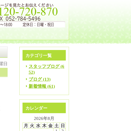
カテゴリ一覧
月曜日
スタッフブログ (6
52)
ブログ (13)
新着情報 (61)
を
カレンダー
座
2026年8月
す
月
火
水
木
金
土
日