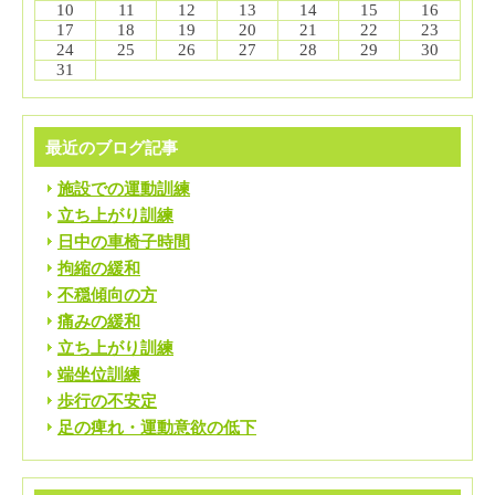
10
11
12
13
14
15
16
17
18
19
20
21
22
23
24
25
26
27
28
29
30
31
最近のブログ記事
施設での運動訓練
立ち上がり訓練
日中の車椅子時間
拘縮の緩和
不穏傾向の方
痛みの緩和
立ち上がり訓練
端坐位訓練
歩行の不安定
足の痺れ・運動意欲の低下