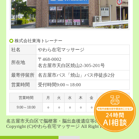
株式会社東海トレーナー
社名
やわら在宅マッサージ
〒468-0002
所在地
名古屋市天白区焼山2-305-201号
最寄停留所
名古屋市バス「焼山」バス停徒歩2分
営業時間
受付時間9:00～18:00
営業時間
月
火
水
木
金
土
日
祝
9:00～18:00
○
○
○
○
○
○
-
-
名古屋市天白区で脳梗塞・脳出血後遺症等の訪問マッサージ
Copyright (C)やわら在宅マッサージ All Right Reserved.