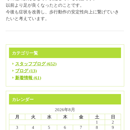
以前より足が良くなったとのことです。
今後も症状を改善し、歩行動作の安定性向上に繋げていき
たいと考えています。
カテゴリ一覧
スタッフブログ (652)
ブログ (13)
新着情報 (61)
カレンダー
2026年8月
月
火
水
木
金
土
日
1
2
3
4
5
6
7
8
9