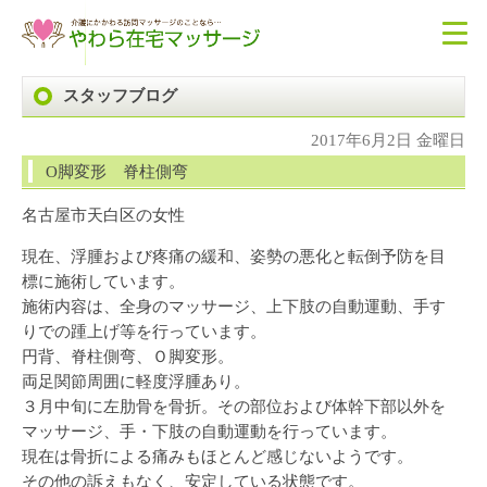
スタッフブログ
2017年6月2日 金曜日
O脚変形 脊柱側弯
名古屋市天白区の女性
現在、浮腫および疼痛の緩和、姿勢の悪化と転倒予防を目
標に施術しています。
施術内容は、全身のマッサージ、上下肢の自動運動、手す
りでの踵上げ等を行っています。
円背、脊柱側弯、Ｏ脚変形。
両足関節周囲に軽度浮腫あり。
３月中旬に左肋骨を骨折。その部位および体幹下部以外を
マッサージ、手・下肢の自動運動を行っています。
現在は骨折による痛みもほとんど感じないようです。
その他の訴えもなく、安定している状態です。