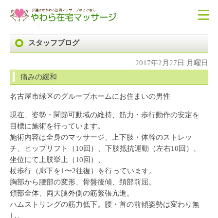
スタッフブログ
2017年2月27日 月曜日
痛みの緩和
名古屋市緑区のグループホームにお住まいの男性
現在、姿勢・関節可動域の維持、筋力・歩行動作の安定を
目標に施術を行っています。
施術内容は全身のマッサージ、上下肢・体幹のストレッ
チ、ヒップリフト（10回）、下肢抵抗運動（左右10回）、
坐位にて上肢挙上（10回）、
杖歩行（廊下を1〜2往復）を行っています。
胸部から腰部の変形、骨盤後傾、頚部前屈。
頚部全体、両大腿外側の筋緊張亢進。
ハムストリングの筋力低下。腰・首の前傾姿勢は変わり無
し。