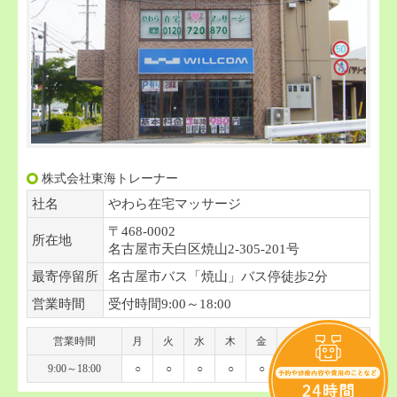
株式会社東海トレーナー
社名
やわら在宅マッサージ
〒468-0002
所在地
名古屋市天白区焼山2-305-201号
最寄停留所
名古屋市バス「焼山」バス停徒歩2分
営業時間
受付時間9:00～18:00
営業時間
月
火
水
木
金
土
日
祝
9:00～18:00
○
○
○
○
○
○
-
-