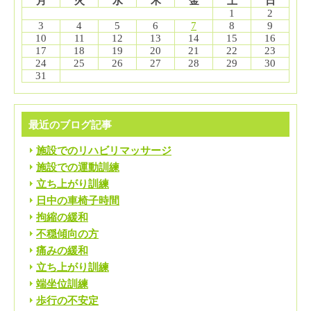
月
火
水
木
金
土
日
1
2
3
4
5
6
7
8
9
10
11
12
13
14
15
16
17
18
19
20
21
22
23
24
25
26
27
28
29
30
31
最近のブログ記事
施設でのリハビリマッサージ
施設での運動訓練
立ち上がり訓練
日中の車椅子時間
拘縮の緩和
不穏傾向の方
痛みの緩和
立ち上がり訓練
端坐位訓練
歩行の不安定