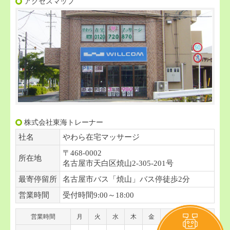
アクセスマップ
株式会社東海トレーナー
社名
やわら在宅マッサージ
〒468-0002
所在地
名古屋市天白区焼山2-305-201号
最寄停留所
名古屋市バス「焼山」バス停徒歩2分
営業時間
受付時間9:00～18:00
営業時間
月
火
水
木
金
土
日
祝