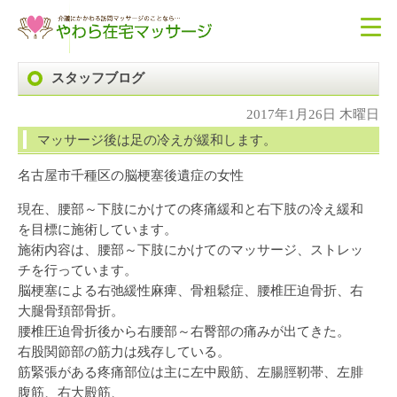
スタッフブログ
2017年1月26日 木曜日
マッサージ後は足の冷えが緩和します。
名古屋市千種区の脳梗塞後遺症の女性
現在、腰部～下肢にかけての疼痛緩和と右下肢の冷え緩和
を目標に施術しています。
施術内容は、腰部～下肢にかけてのマッサージ、ストレッ
チを行っています。
脳梗塞による右弛緩性麻痺、骨粗鬆症、腰椎圧迫骨折、右
大腿骨頚部骨折。
腰椎圧迫骨折後から右腰部～右臀部の痛みが出てきた。
右股関節部の筋力は残存している。
筋緊張がある疼痛部位は主に左中殿筋、左腸脛靭帯、左腓
腹筋、右大殿筋、