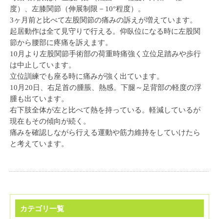
度）、左膝関節（伸展制限－10°程度）。
3ヶ月前と比べて左股関節の痛みの訴えが増えています。
起居動作は全て見守りで行える。仰臥位になる時に左股関
節から腰部に疼痛を訴えます。
10月より左股関節手術部の荷重時痛強く立位足踏みや歩行
は中止しています。
立位訓練でも座る時に痛みが強く出ています。
10月20日、右足首の腫脹、熱感。下腿～足背部の軽度の浮
腫も出ています。
右下肢全体が左と比べて熱を持っている。軽減しているが
現在もその傾向が続く。
痛みを確認しながら行える運動や筋力維持をしていけたら
と考えています。
カテゴリ一覧