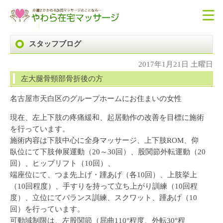
スタッフブログ
2017年1月21日 土曜日
左大腿骨頸部骨折後の方
名古屋市天白区のグループホームにお住まいの女性
現在、左上下肢の疼痛緩和、起居動作の改善を目標に施術
を行っています。
施術内容は下肢中心に全身マッサージ、上下肢ROM、仰
臥位にて下肢伸展運動（20～30回）、股関節外転運動（20
回）、ヒップリフト（10回）、
端座位にて、つま先上げ・踵あげ（各10回）、上肢挙上
（10回程度）、手すりを持って立ち上がり訓練（10回程
度）、立位にてバランス訓練、スクワット、踵あげ（10
回）を行っています。
可動域制限は、左股関節（屈曲110°程度、外転30°程