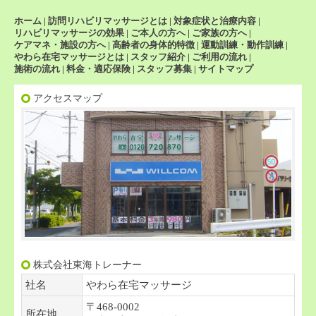
ホーム
|
訪問リハビリマッサージとは
|
対象症状と治療内容
|
リハビリマッサージの効果
|
ご本人の方へ
|
ご家族の方へ
|
ケアマネ・施設の方へ
|
高齢者の身体的特徴
|
運動訓練・動作訓練
|
やわら在宅マッサージとは
|
スタッフ紹介
|
ご利用の流れ
|
施術の流れ
|
料金・適応保険
|
スタッフ募集
|
サイトマップ
アクセスマップ
株式会社東海トレーナー
社名
やわら在宅マッサージ
〒468-0002
所在地