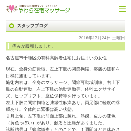
スタッフブログ
2016年12月24日 土曜日
痛みが緩和しました。
名古屋市千種区の有料高齢者住宅にお住まいの女性
現在、全身の筋緊張、左上下肢の関節拘縮、疼痛の緩和を
目標に施術しています。
施術内容は、全身のマッサージ、関節可動域訓練、右上下
肢の自動運動、左上下肢の他動運動等、体幹エクササイ
ズ、ヒップリフト、座位保持等を行っています。
左上下肢に関節拘縮と弛緩性麻痺あり。両足部に軽度の浮
腫あり。全体的に緊張は高い状態。
９月上旬、左下腿の前面上部に腫れ、熱感、皮ふの変色
（黄色っぽい）があり、触ると圧痛がありました。
診断結果は「蜂窩織炎」とのことで、１週間ほどお休みさ