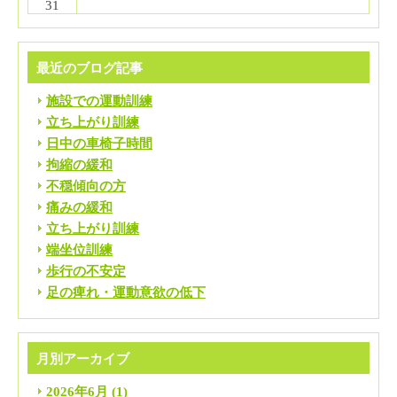
31
最近のブログ記事
施設での運動訓練
立ち上がり訓練
日中の車椅子時間
拘縮の緩和
不穏傾向の方
痛みの緩和
立ち上がり訓練
端坐位訓練
歩行の不安定
足の痺れ・運動意欲の低下
月別アーカイブ
2026年6月
(1)