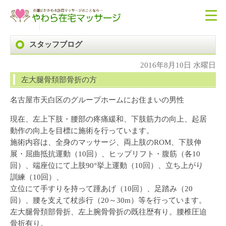
スタッフブログ
2016年8月10日 水曜日
左大腿骨頚部骨折の方
名古屋市天白区のグループホームにお住まいの男性
現在、左上下肢・腰部の疼痛緩和、下肢筋力の向上、起居
動作の向上を目標に施術を行っています。
施術内容は、全身のマッサージ、両上肢のROM、下肢伸
展・屈曲抵抗運動（10回）、ヒップリフト・腹筋（各10
回）、端座位にて上肢90°挙上運動（10回）、立ち上がり
訓練（10回）、
立位にて手すりを持って踵あげ（10回）、足踏み（20
回）、腰を支えて杖歩行（20～30m）等を行っています。
左大腿骨頚部骨折、左上腕骨骨折の既往歴有り。腰椎圧迫
骨折有り。