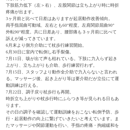
下肢筋力低下（左＞右）、左股関節は立ち上がり時に時折
疼痛が出ます。
3ヶ月前と比べて日差はありますが起居動作改善傾向。
両手指屈曲可動域、左右とも60°程度。左肩関節屈曲90°
外転90°程度。共に日差あり、腰部痛も３ヶ月前に比べて
訴えが減ってきています。
6月末より側方介助にて杖歩行練習開始。
6月30日に室内で転倒し右手裂傷。
7月11日、咳が出て声も枯れている。下肢に力入らず起き
上がり、立ち上がりも介助、歩行練習行わず。
7月15日、スタッフより動作全介助で力入らないと言われ
る。マッサージ後、起き上がり等は要介助だが立位にて運
動訓練は行える。
7月22日、調子戻り杖歩行も再開。
時折立ち上がりや杖歩行時にふらつき等が見られる日もあ
ります。
その日の調子を確認して運動訓練をおこない転倒予防、歩
行・起居動作の向上に繋げていきたいと考えています。ま
たマッサージや関節運動を行い、手指の疼痛・拘縮緩和を