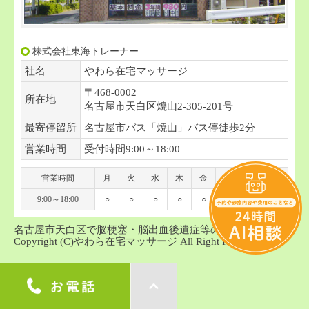
株式会社東海トレーナー
社名
やわら在宅マッサージ
〒468-0002
所在地
名古屋市天白区焼山2-305-201号
最寄停留所
名古屋市バス「焼山」バス停徒歩2分
営業時間
受付時間9:00～18:00
営業時間
月
火
水
木
金
土
日
祝
9:00～18:00
○
○
○
○
○
○
-
-
名古屋市天白区で脳梗塞・脳出血後遺症等の訪問マッサージ
Copyright (C)やわら在宅マッサージ All Right Reserved.