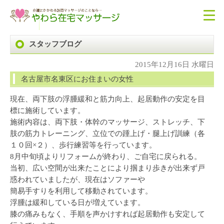
スタッフブログ
2015年12月16日 水曜日
名古屋市名東区にお住まいの女性
現在、両下肢の浮腫緩和と筋力向上、起居動作の安定を目
標に施術しています。
施術内容は、両下肢・体幹のマッサージ、ストレッチ、下
肢の筋力トレーニング、立位での踵上げ・腿上げ訓練（各
１０回×２）、歩行練習等を行っています。
8月中旬頃よりリフォームが終わり、ご自宅に戻られる。
当初、広い空間が出来たことにより掴まり歩きが出来ず戸
惑われていましたが、現在はソファーや
簡易手すりを利用して移動されています。
浮腫は緩和している日が増えています。
膝の痛みもなく、手順を声かけすれば起居動作も安定して