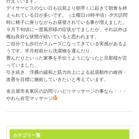
行えています。
デイサービスのない日も以前より朝早くに起きて朝食を終
えられている日が多いです。（土曜日10時半頃）夕方訪問
時に椅子に座りながらお昼寝されている事が増えました。
９月下旬頃に一度風邪様の症状がでましたが、それ以外は
概ね良好な状態が続いていると思われます。
ご自分でも歩行がスムーズになってきている実感があるよ
うです。半月程前から洗濯物を運んだり、
畳んだりといった家事を手伝うようになったと旦那様が言
っていました。
引き続き、浮腫の緩和と筋力向上による起居動作の維持・
改善を目標に施術していきたいと考えています。
名古屋市名東区の訪問リハビリマッサージの事なら・・・
やわら在宅マッサージ
カテゴリ一覧