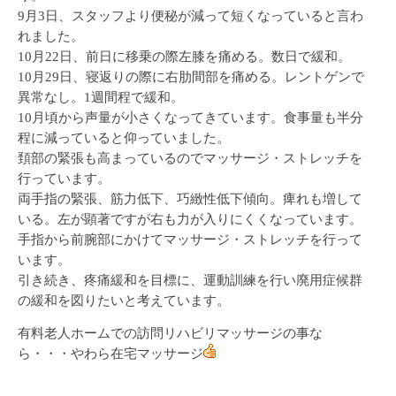
9月3日、スタッフより便秘が減って短くなっていると言わ
れました。
10月22日、前日に移乗の際左膝を痛める。数日で緩和。
10月29日、寝返りの際に右肋間部を痛める。レントゲンで
異常なし。1週間程で緩和。
10月頃から声量が小さくなってきています。食事量も半分
程に減っていると仰っていました。
頚部の緊張も高まっているのでマッサージ・ストレッチを
行っています。
両手指の緊張、筋力低下、巧緻性低下傾向。痺れも増して
いる。左が顕著ですが右も力が入りにくくなっています。
手指から前腕部にかけてマッサージ・ストレッチを行って
います。
引き続き、疼痛緩和を目標に、運動訓練を行い廃用症候群
の緩和を図りたいと考えています。
有料老人ホームでの訪問リハビリマッサージの事な
ら・・・やわら在宅マッサージ