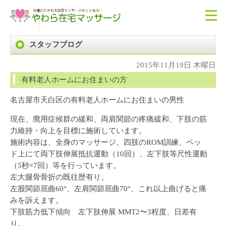
スタッフブログ
2015年11月19日 木曜日
有料老人ホームにお住まいの方
名古屋市天白区の有料老人ホームにお住まいの男性
現在、廃用症候群の緩和、両肩関節の疼痛緩和、下肢の筋
力維持・向上を目標に施術しています。
施術内容は、全身のマッサージ、四肢のROM訓練、ベッ
ド上にて両下肢伸展抵抗運動（10回）、左下肢等尺性運動
（5秒×7回）等を行っています。
左大腿骨骨折の既往歴有り。
左股関節屈曲60°、左肩関節屈曲70°、これ以上曲げると痛
みを訴えます。
下肢筋力低下傾向 左下肢伸展 MMT2〜3程度、日差有
り。