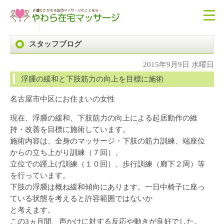
スタッフブログ
2015年9月9日 水曜日
浮腫の緩和と下肢筋力の向上を目標に施術
名古屋市中区にお住まいの女性
現在、浮腫の緩和、下肢筋力の向上による起居動作の維
持・改善を目標に施術しています。
施術内容は、全身のマッサージ・下肢の筋力訓練、端座位
からの立ち上がり訓練（７回）、
立位での踵上げ訓練（１０回）、歩行訓練（廊下２周）等
を行っています。
下肢の浮腫は概ね緩和傾向にあります。一日中椅子に座っ
ている状態を考えると許容範囲ではないか
と考えます。
この3ヵ月間、声かけに対する反応や動きが良好でした。