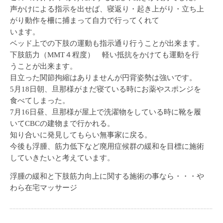
声かけによる指示を出せば、寝返り・起き上がり・立ち上
がり動作を柵に捕まって自力で行ってくれて
います。
ベッド上での下肢の運動も指示通り行うことが出来ます。
下肢筋力（MMT４程度） 軽い抵抗をかけても運動を行
うことが出来ます。
目立った関節拘縮はありませんが円背姿勢は強いです。
5月18日朝、旦那様がまだ寝ている時にお薬やスポンジを
食べてしまった。
7月16日昼、旦那様が屋上で洗濯物をしている時に靴を履
いてCBCの建物まで行かれる。
知り合いに発見してもらい無事家に戻る。
今後も浮腫、筋力低下など廃用症候群の緩和を目標に施術
していきたいと考えています。
浮腫の緩和と下肢筋力向上に関する施術の事なら・・・や
わら在宅マッサージ