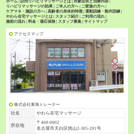
ホーム
|
訪問リハビリマッサージとは
|
対象症状と治療内容
|
リハビリマッサージの効果
|
ご本人の方へ
|
ご家族の方へ
|
ケアマネ・施設の方へ
|
高齢者の身体的特徴
|
運動訓練・動作訓練
|
やわら在宅マッサージとは
|
スタッフ紹介
|
ご利用の流れ
|
施術の流れ
|
料金・適応保険
|
スタッフ募集
|
サイトマップ
アクセスマップ
株式会社東海トレーナー
社名
やわら在宅マッサージ
〒468-0002
所在地
名古屋市天白区焼山2-305-201号