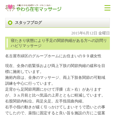
スタッフブログ
2015年6月12日 金曜日
寝たきり状態により手足の関節拘縮がある方への訪問リ
ハビリマッサージ
名古屋市緑区のグループホームにお住まいの９９歳女性
現在、全身の筋緊張および両上下肢の関節拘縮の緩和を目
標に施術しています。
施術内容は、全身のマッサージ、両上下肢各関節の可動域
訓練を中心に行っています。
足背から足関節周囲にかけて浮腫（左＞右）があります
が、３ヵ月前と比べ気温の上昇とともに軽減しています。
右股関節内転位。両足尖足。左手指屈曲拘縮。
右手小指の動きが緩く引っかけてしまいそうで恐いとの事
でしたので、薬指に固定すると良い旨を施設の方にご提案