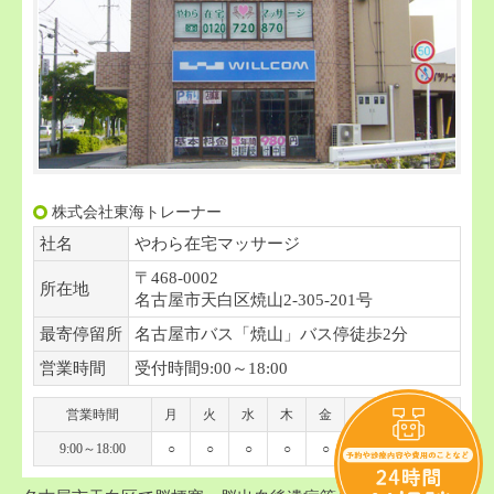
株式会社東海トレーナー
社名
やわら在宅マッサージ
〒468-0002
所在地
名古屋市天白区焼山2-305-201号
最寄停留所
名古屋市バス「焼山」バス停徒歩2分
営業時間
受付時間9:00～18:00
営業時間
月
火
水
木
金
土
日
祝
9:00～18:00
○
○
○
○
○
○
-
-