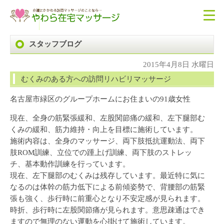
スタッフブログ
2015年4月8日 水曜日
むくみのある方への訪問リハビリマッサージ
名古屋市緑区のグループホームにお住まいの91歳女性
現在、全身の筋緊張緩和、左股関節痛の緩和、左下腿部む
くみの緩和、筋力維持・向上を目標に施術しています。
施術内容は、全身のマッサージ、両下肢抵抗運動法、両下
肢ROM訓練、立位での踵上げ訓練、両下肢のストレッ
チ、基本動作訓練を行っています。
現在、左下腿部のむくみは残存しています。最近特に気に
なるのは体幹の筋力低下による前傾姿勢で、背腰部の筋緊
張も強く、歩行時に前重心となり不安定感が見られます。
時折、歩行時に左股関節痛が見られます。意思疎通はでき
ますので無理のない運動を心掛けて施術しています。