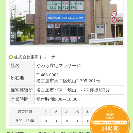
株式会社東海トレーナー
社名
やわら在宅マッサージ
〒468-0002
所在地
名古屋市天白区焼山2-305-201号
最寄停留所
名古屋市バス「焼山」バス停徒歩2分
営業時間
受付時間9:00～18:00
営業時間
月
火
水
木
金
土
日
祝
9:00～18:00
○
○
○
○
○
○
-
-