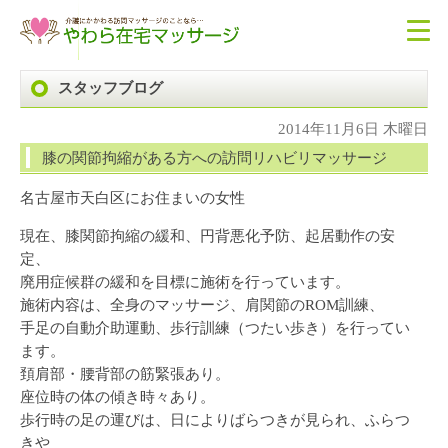
スタッフブログ
2014年11月6日 木曜日
膝の関節拘縮がある方への訪問リハビリマッサージ
名古屋市天白区にお住まいの女性
現在、膝関節拘縮の緩和、円背悪化予防、起居動作の安
定、
廃用症候群の緩和を目標に施術を行っています。
施術内容は、全身のマッサージ、肩関節のROM訓練、
手足の自動介助運動、歩行訓練（つたい歩き）を行ってい
ます。
頚肩部・腰背部の筋緊張あり。
座位時の体の傾き時々あり。
歩行時の足の運びは、日によりばらつきが見られ、ふらつ
きや