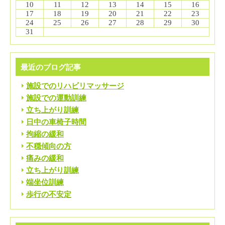
10
11
12
13
14
15
16
17
18
19
20
21
22
23
24
25
26
27
28
29
30
31
最近のブログ記事
施設でのリハビリマッサージ
施設での運動訓練
立ち上がり訓練
日中の車椅子時間
拘縮の緩和
不穏傾向の方
痛みの緩和
立ち上がり訓練
端坐位訓練
歩行の不安定