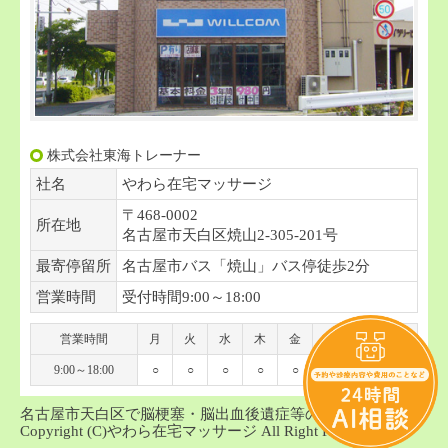
株式会社東海トレーナー
社名
やわら在宅マッサージ
〒468-0002
所在地
名古屋市天白区焼山2-305-201号
最寄停留所
名古屋市バス「焼山」バス停徒歩2分
営業時間
受付時間9:00～18:00
営業時間
月
火
水
木
金
土
日
祝
9:00～18:00
○
○
○
○
○
○
-
-
名古屋市天白区で脳梗塞・脳出血後遺症等の訪問マッサージ
Copyright (C)やわら在宅マッサージ All Right Reserved.