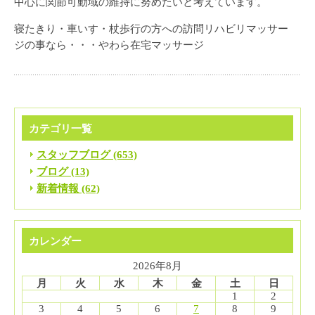
中心に関節可動域の維持に努めたいと考えています。
寝たきり・車いす・杖歩行の方への訪問リハビリマッサー
ジの事なら・・・やわら在宅マッサージ
カテゴリ一覧
スタッフブログ (653)
ブログ (13)
新着情報 (62)
カレンダー
2026年8月
月
火
水
木
金
土
日
1
2
3
4
5
6
7
8
9