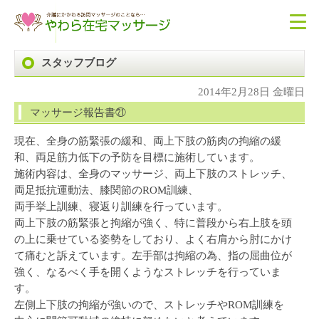
スタッフブログ
2014年2月28日 金曜日
マッサージ報告書㉑
現在、全身の筋緊張の緩和、両上下肢の筋肉の拘縮の緩
和、両足筋力低下の予防を目標に施術しています。
施術内容は、全身のマッサージ、両上下肢のストレッチ、
両足抵抗運動法、膝関節のROM訓練、
両手挙上訓練、寝返り訓練を行っています。
両上下肢の筋緊張と拘縮が強く、特に普段から右上肢を頭
の上に乗せている姿勢をしており、よく右肩から肘にかけ
て痛むと訴えています。左手部は拘縮の為、指の屈曲位が
強く、なるべく手を開くようなストレッチを行っていま
す。
左側上下肢の拘縮が強いので、ストレッチやROM訓練を