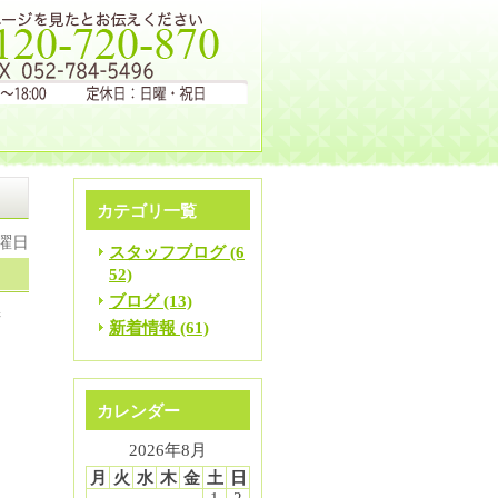
カテゴリ一覧
水曜日
スタッフブログ (6
52)
ブログ (13)
術
新着情報 (61)
・
カレンダー
動
2026年8月
月
火
水
木
金
土
日