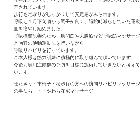
昨年末と比べて、ベッドから立ち上がった際のふらつきが
善されています。
歩行も足取りがしっかりして安定感がみられます。
呼吸も１月下旬頃から調子が良く、退院時減らしていた運
量を増やし始めました。
呼吸機能改善のため、肋間筋や大胸筋など呼吸筋マッサー
と胸郭の他動運動法を行いながら
呼吸リハビリを行っています。
ご本人様は筋力訓練に積極的に取り組んで頂いています。
今後も廃用症候群の予防を目標に施術していきたいと考え
います。
寝たきり・車椅子・杖歩行の方への訪問リハビリマッサー
の事なら・・・やわら在宅マッサージ