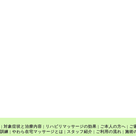
|
対象症状と治療内容
|
リハビリマッサージの効果
|
ご本人の方へ
|
ご
訓練
|
やわら在宅マッサージとは
|
スタッフ紹介
|
ご利用の流れ
|
施術