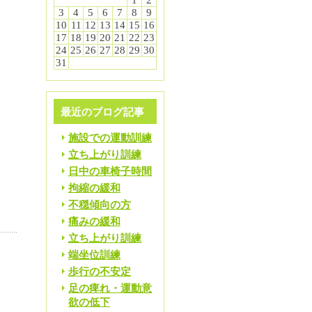
改
1
2
3
4
5
6
7
8
9
10
11
12
13
14
15
16
17
18
19
20
21
22
23
動
24
25
26
27
28
29
30
31
ジ
最近のブログ記事
施設での運動訓練
て
立ち上がり訓練
日中の車椅子時間
ジ
拘縮の緩和
不穏傾向の方
痛みの緩和
立ち上がり訓練
端坐位訓練
歩行の不安定
足の痺れ・運動意
欲の低下