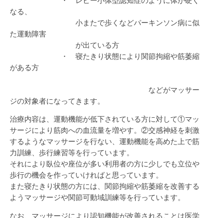
・ レビー小体型認知症のように体が硬く
なる、
小またで歩くなどパーキンソン病に似
た運動障害
が出ている方
・ 寝たきり状態により関節拘縮や筋萎縮
がある方
などがマッサー
ジの対象者になってきます。
治療内容は、運動機能が低下されている方に対して①マッ
サージにより筋肉への血流量を増やす。②交感神経を刺激
するようなマッサージを行ない、運動機能を高めた上で筋
力訓練、歩行練習等を行っています。
それにより臥位や座位が多い利用者の方に少しでも立位や
歩行の機会を作っていければと思っています。
また寝たきり状態の方には、関節拘縮や筋萎縮を改善する
ようマッサージや関節可動域訓練等を行っています。
なお、マッサージにより認知機能が改善されることは医学