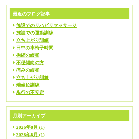
最近のブログ記事
施設でのリハビリマッサージ
施設での運動訓練
立ち上がり訓練
日中の車椅子時間
拘縮の緩和
不穏傾向の方
痛みの緩和
立ち上がり訓練
端坐位訓練
歩行の不安定
月別アーカイブ
2026年8月
(1)
2026年6月
(1)