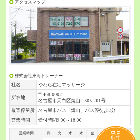
アクセスマップ
株式会社東海トレーナー
社名
やわら在宅マッサージ
〒468-0002
所在地
名古屋市天白区焼山2-305-201号
最寄停留所
名古屋市バス「焼山」バス停徒歩2分
営業時間
受付時間9:00～18:00
営業時間
月
火
水
木
金
土
日
祝